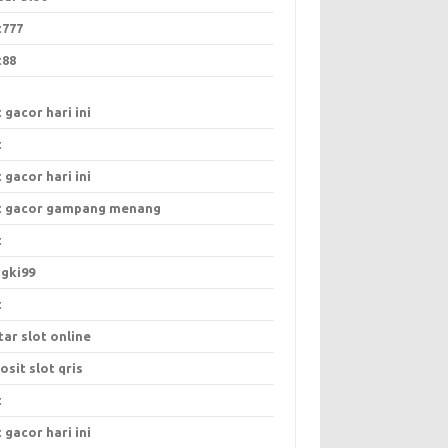
t777
t88
t gacor hari ini
t
t gacor hari ini
t gacor gampang menang
t
gki99
t
tar slot online
osit slot qris
t
t gacor hari ini