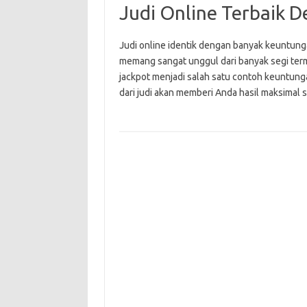
Judi Online Terbaik 
Judi online identik dengan banyak keuntungan
memang sangat unggul dari banyak segi term
jackpot menjadi salah satu contoh keuntunga
dari judi akan memberi Anda hasil maksimal