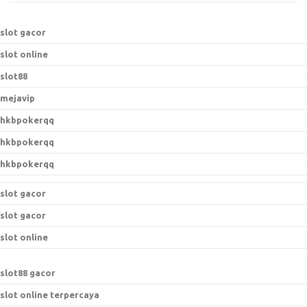
slot gacor
slot online
slot88
mejavip
hkbpokerqq
hkbpokerqq
hkbpokerqq
slot gacor
slot gacor
slot online
slot88 gacor
slot online terpercaya