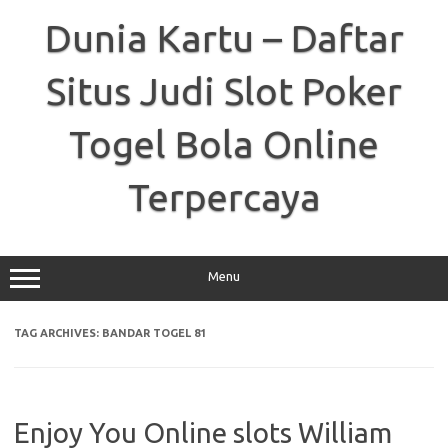
Skip
to
Dunia Kartu – Daftar
content
Situs Judi Slot Poker
Togel Bola Online
Terpercaya
Menu
TAG ARCHIVES:
BANDAR TOGEL 81
Enjoy You Online slots William