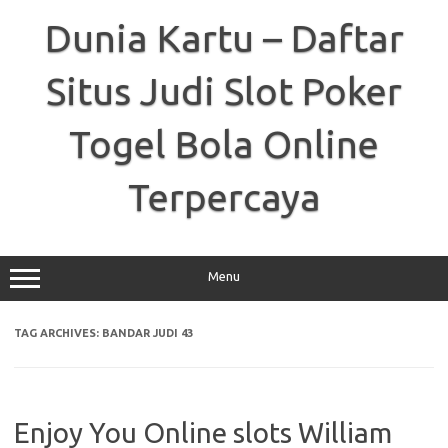
Skip
to
Dunia Kartu – Daftar
content
Situs Judi Slot Poker
Togel Bola Online
Terpercaya
Menu
TAG ARCHIVES:
BANDAR JUDI 43
Enjoy You Online slots William