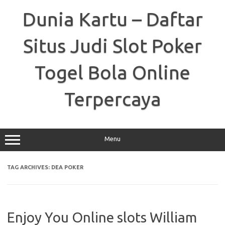
Skip
to
Dunia Kartu – Daftar
content
Situs Judi Slot Poker
Togel Bola Online
Terpercaya
Menu
TAG ARCHIVES:
DEA POKER
Enjoy You Online slots William