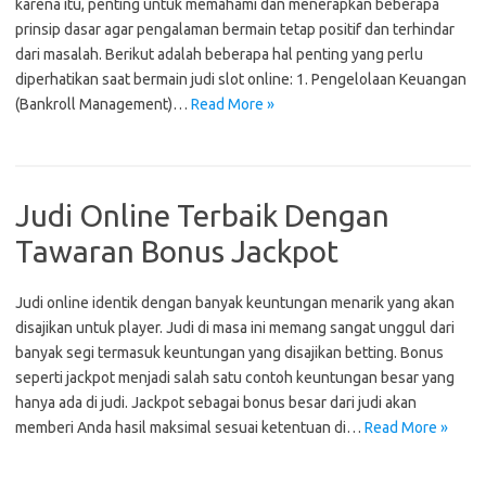
karena itu, penting untuk memahami dan menerapkan beberapa
prinsip dasar agar pengalaman bermain tetap positif dan terhindar
dari masalah. Berikut adalah beberapa hal penting yang perlu
diperhatikan saat bermain judi slot online: 1. Pengelolaan Keuangan
(Bankroll Management)…
Read More »
Judi Online Terbaik Dengan
Tawaran Bonus Jackpot
Judi online identik dengan banyak keuntungan menarik yang akan
disajikan untuk player. Judi di masa ini memang sangat unggul dari
banyak segi termasuk keuntungan yang disajikan betting. Bonus
seperti jackpot menjadi salah satu contoh keuntungan besar yang
hanya ada di judi. Jackpot sebagai bonus besar dari judi akan
memberi Anda hasil maksimal sesuai ketentuan di…
Read More »