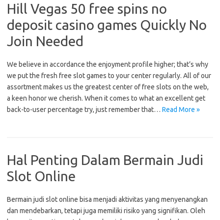
Hill Vegas 50 free spins no
deposit casino games Quickly No
Join Needed
We believe in accordance the enjoyment profile higher; that’s why
we put the fresh free slot games to your center regularly. All of our
assortment makes us the greatest center of free slots on the web,
a keen honor we cherish. When it comes to what an excellent get
back-to-user percentage try, just remember that…
Read More »
Hal Penting Dalam Bermain Judi
Slot Online
Bermain judi slot online bisa menjadi aktivitas yang menyenangkan
dan mendebarkan, tetapi juga memiliki risiko yang signifikan. Oleh