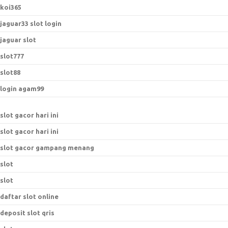
koi365
jaguar33 slot login
jaguar slot
slot777
slot88
login agam99
slot gacor hari ini
slot gacor hari ini
slot gacor gampang menang
slot
slot
daftar slot online
deposit slot qris