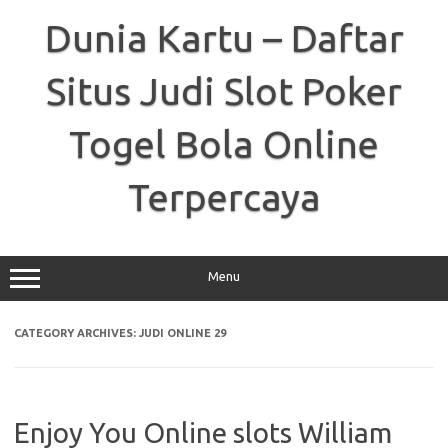
Skip
to
Dunia Kartu – Daftar
content
Situs Judi Slot Poker
Togel Bola Online
Terpercaya
Menu
CATEGORY ARCHIVES:
JUDI ONLINE 29
Enjoy You Online slots William