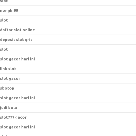
slot
nongki99
slot
daftar slot online
deposit slot qris
slot
slot gacor hari ini
link slot
slot gacor
sbotop
slot gacor hari ini
judi bola
slot777 gacor
slot gacor hari ini