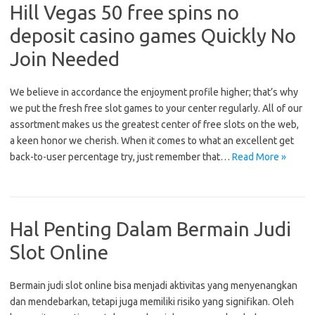
Hill Vegas 50 free spins no
deposit casino games Quickly No
Join Needed
We believe in accordance the enjoyment profile higher; that’s why
we put the fresh free slot games to your center regularly. All of our
assortment makes us the greatest center of free slots on the web,
a keen honor we cherish. When it comes to what an excellent get
back-to-user percentage try, just remember that…
Read More »
Hal Penting Dalam Bermain Judi
Slot Online
Bermain judi slot online bisa menjadi aktivitas yang menyenangkan
dan mendebarkan, tetapi juga memiliki risiko yang signifikan. Oleh