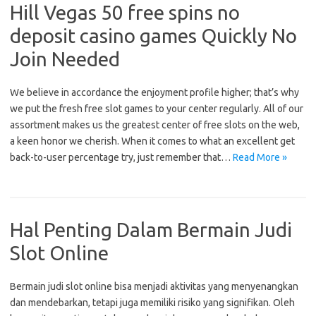
Hill Vegas 50 free spins no
deposit casino games Quickly No
Join Needed
We believe in accordance the enjoyment profile higher; that’s why
we put the fresh free slot games to your center regularly. All of our
assortment makes us the greatest center of free slots on the web,
a keen honor we cherish. When it comes to what an excellent get
back-to-user percentage try, just remember that…
Read More »
Hal Penting Dalam Bermain Judi
Slot Online
Bermain judi slot online bisa menjadi aktivitas yang menyenangkan
dan mendebarkan, tetapi juga memiliki risiko yang signifikan. Oleh