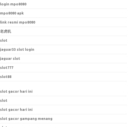
login mpo8080
mpo8080 apk
link resmi mpo8080
老虎机
slot
jaguar33 slot login
jaguar slot
slot777
slot88
slot gacor hari ini
slot
slot gacor hari ini
slot gacor gampang menang