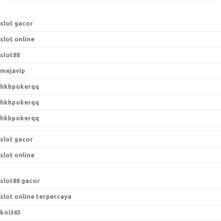
slot gacor
slot online
slot88
mejavip
hkbpokerqq
hkbpokerqq
hkbpokerqq
slot gacor
slot online
slot88 gacor
slot online terpercaya
koi365