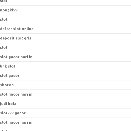
slot
nongki99
slot
daftar slot online
deposit slot qris
slot
slot gacor hari ini
link slot
slot gacor
sbotop
slot gacor hari ini
judi bola
slot777 gacor
slot gacor hari ini