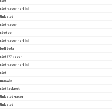
slot
slot gacor hari ini
link slot
slot gacor
sbotop
slot gacor hari ini
judi bola
slot777 gacor
slot gacor hari ini
slot
maxwin
slot jackpot
link slot gacor
link slot