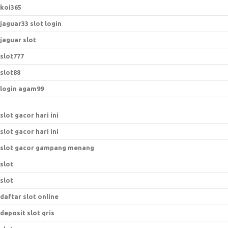
koi365
jaguar33 slot login
jaguar slot
slot777
slot88
login agam99
slot gacor hari ini
slot gacor hari ini
slot gacor gampang menang
slot
slot
daftar slot online
deposit slot qris