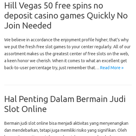
Hill Vegas 50 free spins no
deposit casino games Quickly No
Join Needed
We believe in accordance the enjoyment profile higher; that’s why
we put the fresh free slot games to your center regularly. All of our
assortment makes us the greatest center of free slots on the web,
a keen honor we cherish. When it comes to what an excellent get
back-to-user percentage try, just remember that…
Read More »
Hal Penting Dalam Bermain Judi
Slot Online
Bermain judi slot online bisa menjadi aktivitas yang menyenangkan
dan mendebarkan, tetapi juga memiliki risiko yang signifikan. Oleh