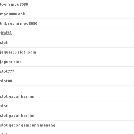
login mpo8080
mpo8080 apk
link resmi mpo8080
老虎机
slot
jaguar33 slot login
jaguar slot
slot777
slot88
slot gacor hari ini
slot
slot gacor hari ini
slot gacor gampang menang