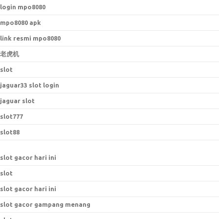
login mpo8080
mpo8080 apk
link resmi mpo8080
老虎机
slot
jaguar33 slot login
jaguar slot
slot777
slot88
slot gacor hari ini
slot
slot gacor hari ini
slot gacor gampang menang