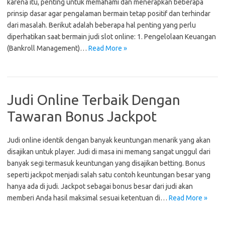
karena itu, penting untuk memahami dan menerapkan beberapa
prinsip dasar agar pengalaman bermain tetap positif dan terhindar
dari masalah. Berikut adalah beberapa hal penting yang perlu
diperhatikan saat bermain judi slot online: 1. Pengelolaan Keuangan
(Bankroll Management)…
Read More »
Judi Online Terbaik Dengan
Tawaran Bonus Jackpot
Judi online identik dengan banyak keuntungan menarik yang akan
disajikan untuk player. Judi di masa ini memang sangat unggul dari
banyak segi termasuk keuntungan yang disajikan betting. Bonus
seperti jackpot menjadi salah satu contoh keuntungan besar yang
hanya ada di judi. Jackpot sebagai bonus besar dari judi akan
memberi Anda hasil maksimal sesuai ketentuan di…
Read More »