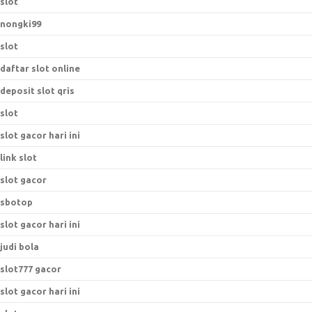
slot
nongki99
slot
daftar slot online
deposit slot qris
slot
slot gacor hari ini
link slot
slot gacor
sbotop
slot gacor hari ini
judi bola
slot777 gacor
slot gacor hari ini