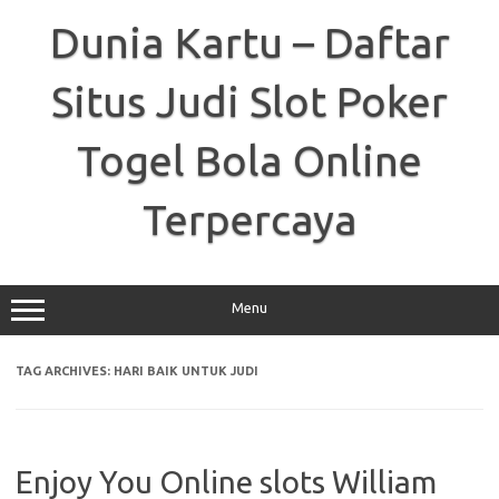
Skip
to
Dunia Kartu – Daftar
content
Situs Judi Slot Poker
Togel Bola Online
Terpercaya
Menu
TAG ARCHIVES:
HARI BAIK UNTUK JUDI
Enjoy You Online slots William