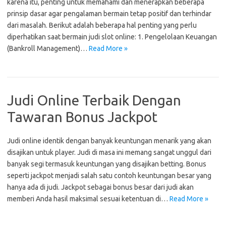
karena itu, penting untuk memahami dan menerapkan beberapa
prinsip dasar agar pengalaman bermain tetap positif dan terhindar
dari masalah. Berikut adalah beberapa hal penting yang perlu
diperhatikan saat bermain judi slot online: 1. Pengelolaan Keuangan
(Bankroll Management)…
Read More »
Judi Online Terbaik Dengan
Tawaran Bonus Jackpot
Judi online identik dengan banyak keuntungan menarik yang akan
disajikan untuk player. Judi di masa ini memang sangat unggul dari
banyak segi termasuk keuntungan yang disajikan betting. Bonus
seperti jackpot menjadi salah satu contoh keuntungan besar yang
hanya ada di judi. Jackpot sebagai bonus besar dari judi akan
memberi Anda hasil maksimal sesuai ketentuan di…
Read More »