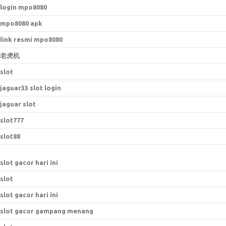
login mpo8080
mpo8080 apk
link resmi mpo8080
老虎机
slot
jaguar33 slot login
jaguar slot
slot777
slot88
slot gacor hari ini
slot
slot gacor hari ini
slot gacor gampang menang