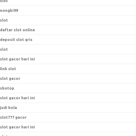
slot
nongki99
slot
daftar slot online
deposit slot qris
slot
slot gacor hari ini
link slot
slot gacor
sbotop
slot gacor hari ini
judi bola
slot777 gacor
slot gacor hari ini