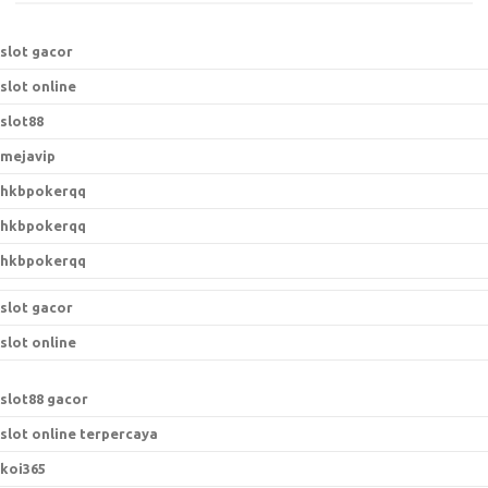
slot gacor
slot online
slot88
mejavip
hkbpokerqq
hkbpokerqq
hkbpokerqq
slot gacor
slot online
slot88 gacor
slot online terpercaya
koi365