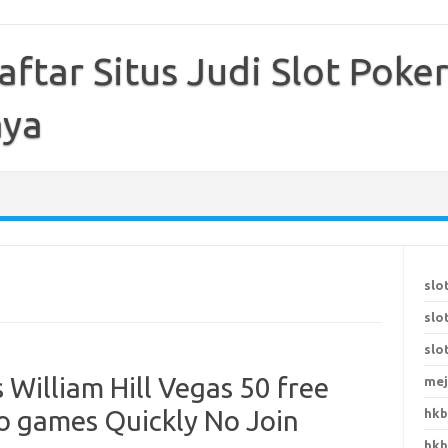
aftar Situs Judi Slot Poke
aya
slo
slo
slo
 William Hill Vegas 50 free
mej
no games Quickly No Join
hk
hk