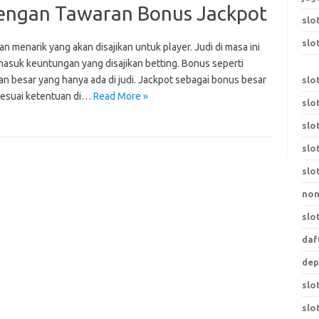
Dengan Tawaran Bonus Jackpot
slo
slo
 menarik yang akan disajikan untuk player. Judi di masa ini
asuk keuntungan yang disajikan betting. Bonus seperti
n besar yang hanya ada di judi. Jackpot sebagai bonus besar
slo
 sesuai ketentuan di…
Read More »
slo
slo
slo
slo
non
slo
daf
dep
slo
slo