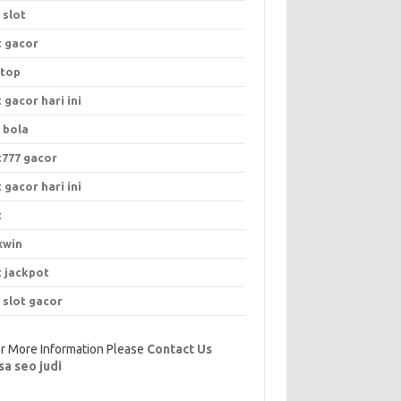
 slot
t gacor
top
t gacor hari ini
i bola
t777 gacor
t gacor hari ini
t
xwin
t jackpot
k slot gacor
r More Information Please
Contact Us
sa seo judi