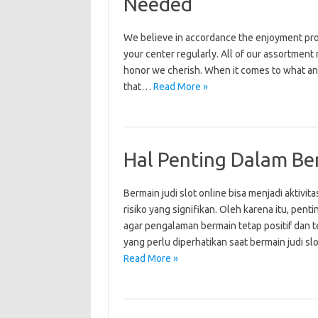
Needed
We believe in accordance the enjoyment prof
your center regularly. All of our assortment
honor we cherish. When it comes to what an
that…
Read More »
Hal Penting Dalam Ber
Bermain judi slot online bisa menjadi aktiv
risiko yang signifikan. Oleh karena itu, pe
agar pengalaman bermain tetap positif dan t
yang perlu diperhatikan saat bermain judi 
Read More »