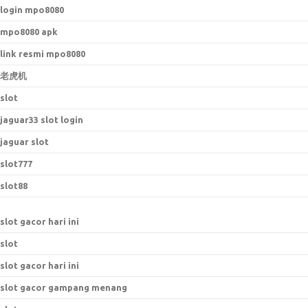
login mpo8080
mpo8080 apk
link resmi mpo8080
老虎机
slot
jaguar33 slot login
jaguar slot
slot777
slot88
slot gacor hari ini
slot
slot gacor hari ini
slot gacor gampang menang