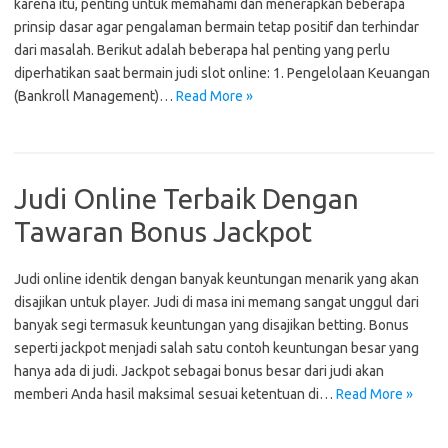
karena itu, penting untuk memahami dan menerapkan beberapa
prinsip dasar agar pengalaman bermain tetap positif dan terhindar
dari masalah. Berikut adalah beberapa hal penting yang perlu
diperhatikan saat bermain judi slot online: 1. Pengelolaan Keuangan
(Bankroll Management)…
Read More »
Judi Online Terbaik Dengan
Tawaran Bonus Jackpot
Judi online identik dengan banyak keuntungan menarik yang akan
disajikan untuk player. Judi di masa ini memang sangat unggul dari
banyak segi termasuk keuntungan yang disajikan betting. Bonus
seperti jackpot menjadi salah satu contoh keuntungan besar yang
hanya ada di judi. Jackpot sebagai bonus besar dari judi akan
memberi Anda hasil maksimal sesuai ketentuan di…
Read More »