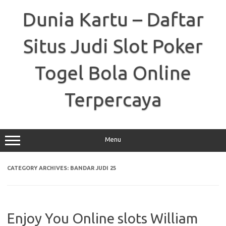
Skip
to
Dunia Kartu – Daftar
content
Situs Judi Slot Poker
Togel Bola Online
Terpercaya
Menu
CATEGORY ARCHIVES:
BANDAR JUDI 25
Enjoy You Online slots William