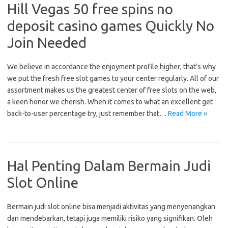
Hill Vegas 50 free spins no
deposit casino games Quickly No
Join Needed
We believe in accordance the enjoyment profile higher; that’s why
we put the fresh free slot games to your center regularly. All of our
assortment makes us the greatest center of free slots on the web,
a keen honor we cherish. When it comes to what an excellent get
back-to-user percentage try, just remember that…
Read More »
Hal Penting Dalam Bermain Judi
Slot Online
Bermain judi slot online bisa menjadi aktivitas yang menyenangkan
dan mendebarkan, tetapi juga memiliki risiko yang signifikan. Oleh