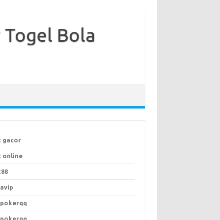
r Togel Bola
t gacor
t online
t88
avip
bpokerqq
bpokerqq