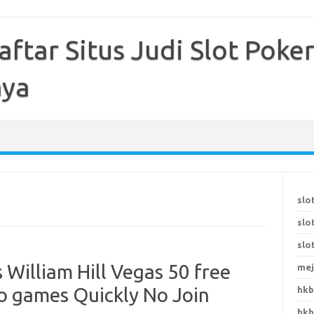
aftar Situs Judi Slot Poke
aya
slo
slo
slo
 William Hill Vegas 50 free
mej
no games Quickly No Join
hk
hk