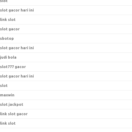
slot
slot gacor hari ini
link slot
slot gacor
sbotop
slot gacor hari ini
judi bola
slot777 gacor
slot gacor hari ini
slot
maxwin
slot jackpot
link slot gacor
link slot