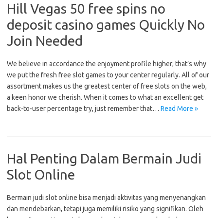
Hill Vegas 50 free spins no
deposit casino games Quickly No
Join Needed
We believe in accordance the enjoyment profile higher; that’s why
we put the fresh free slot games to your center regularly. All of our
assortment makes us the greatest center of free slots on the web,
a keen honor we cherish. When it comes to what an excellent get
back-to-user percentage try, just remember that…
Read More »
Hal Penting Dalam Bermain Judi
Slot Online
Bermain judi slot online bisa menjadi aktivitas yang menyenangkan
dan mendebarkan, tetapi juga memiliki risiko yang signifikan. Oleh