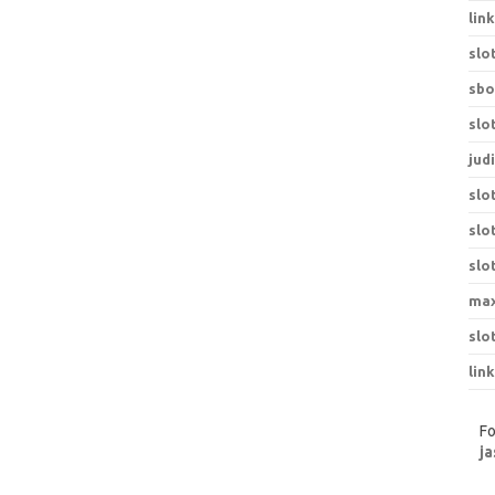
link
slo
sbo
slo
jud
slo
slo
slo
ma
slo
lin
Fo
ja