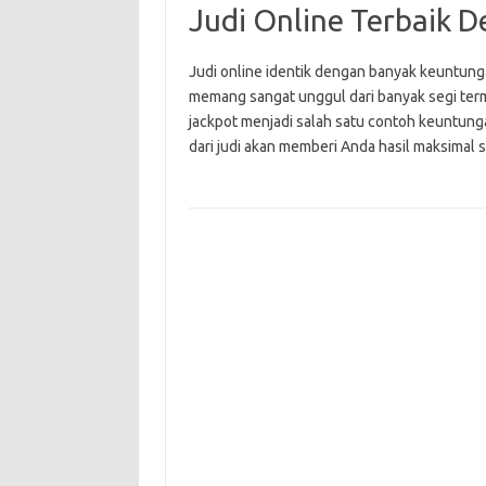
Judi Online Terbaik 
Judi online identik dengan banyak keuntungan
memang sangat unggul dari banyak segi term
jackpot menjadi salah satu contoh keuntunga
dari judi akan memberi Anda hasil maksimal