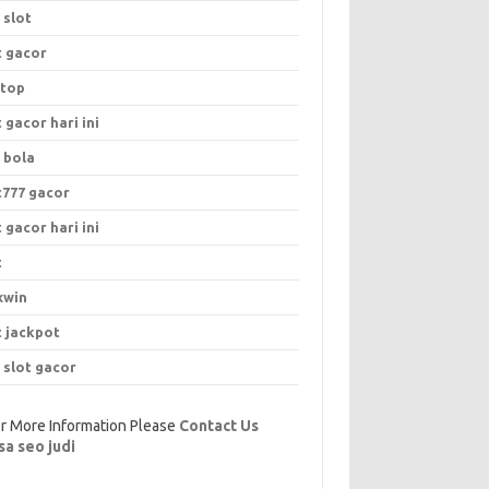
 slot
t gacor
top
t gacor hari ini
i bola
t777 gacor
t gacor hari ini
t
xwin
t jackpot
k slot gacor
r More Information Please
Contact Us
sa seo judi