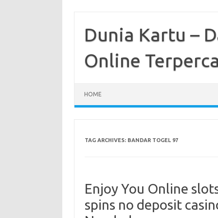
Skip
to
content
Dunia Kartu – D
Online Terperc
HOME
TAG ARCHIVES:
BANDAR TOGEL 97
Enjoy You Online slots
spins no deposit casi