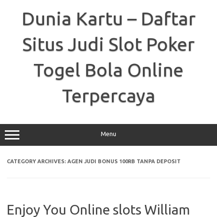
Skip
to
Dunia Kartu – Daftar
content
Situs Judi Slot Poker
Togel Bola Online
Terpercaya
Menu
CATEGORY ARCHIVES:
AGEN JUDI BONUS 100RB TANPA DEPOSIT
Enjoy You Online slots William