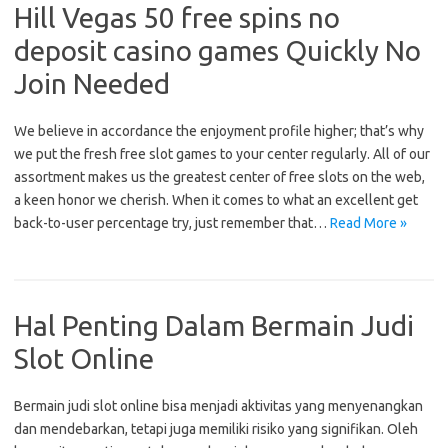
Hill Vegas 50 free spins no
deposit casino games Quickly No
Join Needed
We believe in accordance the enjoyment profile higher; that’s why
we put the fresh free slot games to your center regularly. All of our
assortment makes us the greatest center of free slots on the web,
a keen honor we cherish. When it comes to what an excellent get
back-to-user percentage try, just remember that…
Read More »
Hal Penting Dalam Bermain Judi
Slot Online
Bermain judi slot online bisa menjadi aktivitas yang menyenangkan
dan mendebarkan, tetapi juga memiliki risiko yang signifikan. Oleh