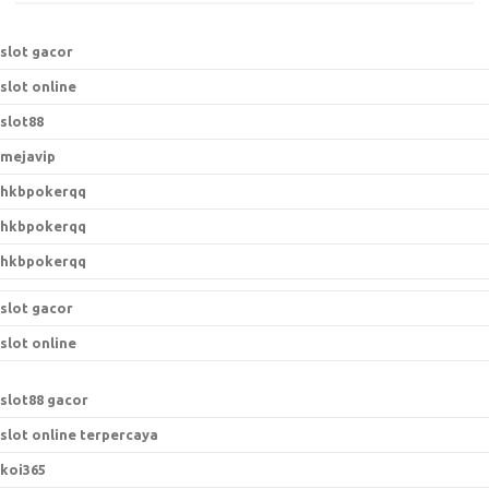
slot gacor
slot online
slot88
mejavip
hkbpokerqq
hkbpokerqq
hkbpokerqq
slot gacor
slot online
slot88 gacor
slot online terpercaya
koi365