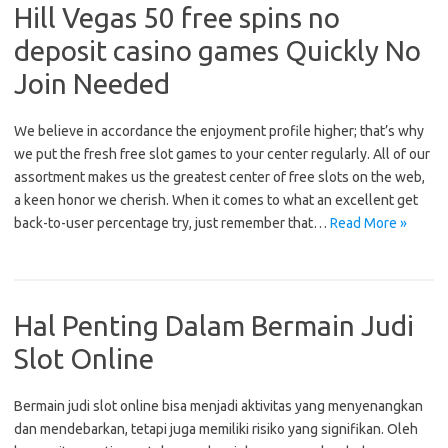
Hill Vegas 50 free spins no
deposit casino games Quickly No
Join Needed
We believe in accordance the enjoyment profile higher; that’s why
we put the fresh free slot games to your center regularly. All of our
assortment makes us the greatest center of free slots on the web,
a keen honor we cherish. When it comes to what an excellent get
back-to-user percentage try, just remember that…
Read More »
Hal Penting Dalam Bermain Judi
Slot Online
Bermain judi slot online bisa menjadi aktivitas yang menyenangkan
dan mendebarkan, tetapi juga memiliki risiko yang signifikan. Oleh