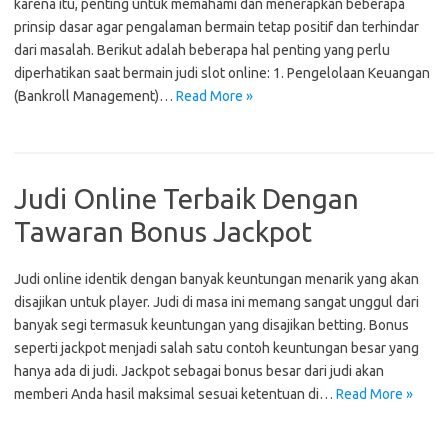
karena itu, penting untuk memahami dan menerapkan beberapa
prinsip dasar agar pengalaman bermain tetap positif dan terhindar
dari masalah. Berikut adalah beberapa hal penting yang perlu
diperhatikan saat bermain judi slot online: 1. Pengelolaan Keuangan
(Bankroll Management)…
Read More »
Judi Online Terbaik Dengan
Tawaran Bonus Jackpot
Judi online identik dengan banyak keuntungan menarik yang akan
disajikan untuk player. Judi di masa ini memang sangat unggul dari
banyak segi termasuk keuntungan yang disajikan betting. Bonus
seperti jackpot menjadi salah satu contoh keuntungan besar yang
hanya ada di judi. Jackpot sebagai bonus besar dari judi akan
memberi Anda hasil maksimal sesuai ketentuan di…
Read More »