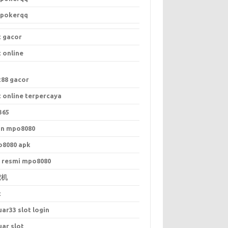
bpokerqq
t gacor
t online
t88 gacor
t online terpercaya
365
in mpo8080
8080 apk
k resmi mpo8080
虎机
t
uar33 slot login
uar slot