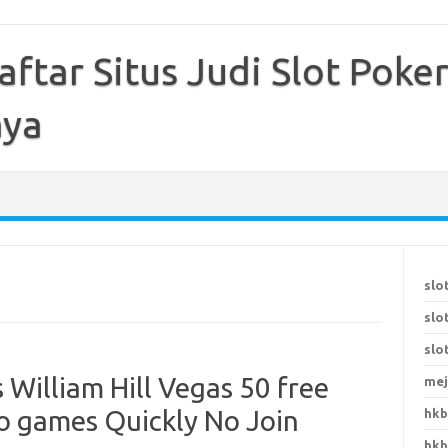
aftar Situs Judi Slot Poke
aya
slo
slo
slo
 William Hill Vegas 50 free
mej
no games Quickly No Join
hk
hk