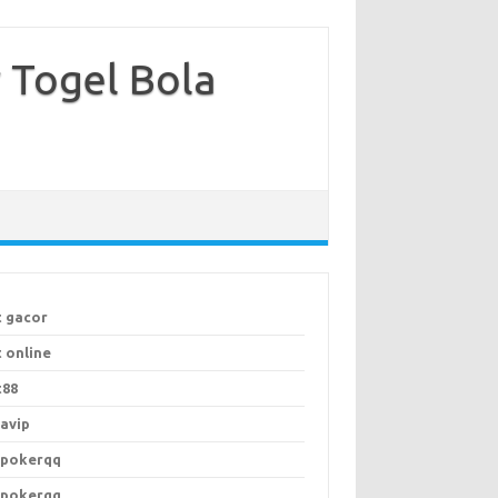
r Togel Bola
t gacor
t online
t88
avip
bpokerqq
bpokerqq