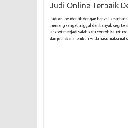
Judi Online Terbaik 
Judi online identik dengan banyak keuntungan
memang sangat unggul dari banyak segi term
jackpot menjadi salah satu contoh keuntunga
dari judi akan memberi Anda hasil maksimal