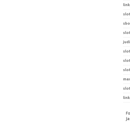
link
slo
sbo
slo
jud
slo
slo
slo
ma
slo
lin
Fo
ja