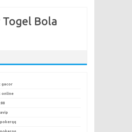
r Togel Bola
t gacor
t online
t88
avip
bpokerqq
bpokerqq