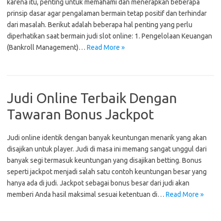
karena itu, penting untuk memahami dan menerapkan beberapa
prinsip dasar agar pengalaman bermain tetap positif dan terhindar
dari masalah. Berikut adalah beberapa hal penting yang perlu
diperhatikan saat bermain judi slot online: 1. Pengelolaan Keuangan
(Bankroll Management)…
Read More »
Judi Online Terbaik Dengan
Tawaran Bonus Jackpot
Judi online identik dengan banyak keuntungan menarik yang akan
disajikan untuk player. Judi di masa ini memang sangat unggul dari
banyak segi termasuk keuntungan yang disajikan betting. Bonus
seperti jackpot menjadi salah satu contoh keuntungan besar yang
hanya ada di judi. Jackpot sebagai bonus besar dari judi akan
memberi Anda hasil maksimal sesuai ketentuan di…
Read More »