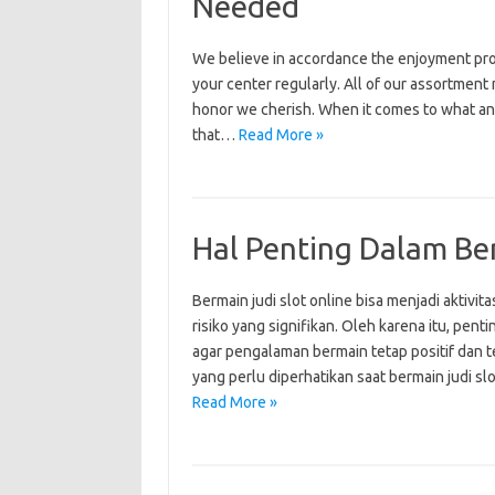
Needed
We believe in accordance the enjoyment prof
your center regularly. All of our assortment
honor we cherish. When it comes to what an
that…
Read More »
Hal Penting Dalam Ber
Bermain judi slot online bisa menjadi aktiv
risiko yang signifikan. Oleh karena itu, pe
agar pengalaman bermain tetap positif dan t
yang perlu diperhatikan saat bermain judi 
Read More »