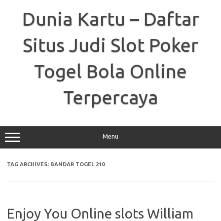
Skip
to
Dunia Kartu – Daftar
content
Situs Judi Slot Poker
Togel Bola Online
Terpercaya
Menu
TAG ARCHIVES:
BANDAR TOGEL 210
Enjoy You Online slots William