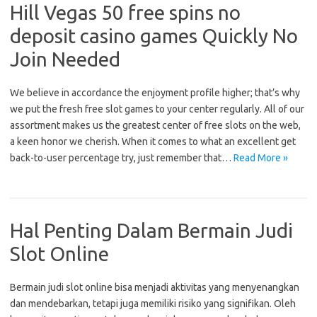
Hill Vegas 50 free spins no
deposit casino games Quickly No
Join Needed
We believe in accordance the enjoyment profile higher; that’s why
we put the fresh free slot games to your center regularly. All of our
assortment makes us the greatest center of free slots on the web,
a keen honor we cherish. When it comes to what an excellent get
back-to-user percentage try, just remember that…
Read More »
Hal Penting Dalam Bermain Judi
Slot Online
Bermain judi slot online bisa menjadi aktivitas yang menyenangkan
dan mendebarkan, tetapi juga memiliki risiko yang signifikan. Oleh