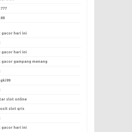
t777
t88
t gacor hari ini
t
t gacor hari ini
t gacor gampang menang
t
gki99
t
tar slot online
osit slot qris
t
t gacor hari ini