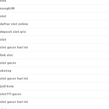
slot
nongki99
slot
daftar slot online
deposit slot qris
slot
slot gacor hari ini
link slot
slot gacor
sbotop
slot gacor hari ini
judi bola
slot777 gacor
slot gacor hari ini