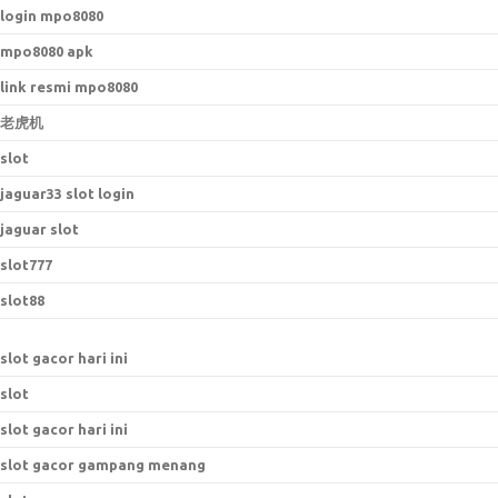
login mpo8080
mpo8080 apk
link resmi mpo8080
老虎机
slot
jaguar33 slot login
jaguar slot
slot777
slot88
slot gacor hari ini
slot
slot gacor hari ini
slot gacor gampang menang