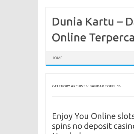
Skip
to
content
Dunia Kartu – D
Online Terperc
HOME
CATEGORY ARCHIVES:
BANDAR TOGEL 15
Enjoy You Online slots
spins no deposit casi