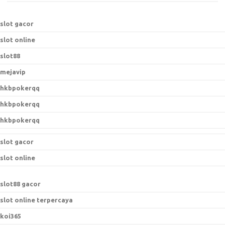
slot gacor
slot online
slot88
mejavip
hkbpokerqq
hkbpokerqq
hkbpokerqq
slot gacor
slot online
slot88 gacor
slot online terpercaya
koi365